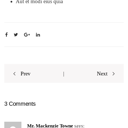
Aut et modi eius quia
Post
Prev
|
Next
navigation
3 Comments
Mr. Mackenzie Towne
says: